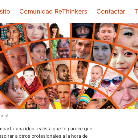
sito
Comunidad ReThinkers
Contactar
T
nos!
partir una idea realista que te parece que
spirar a otros profesionales a la hora de