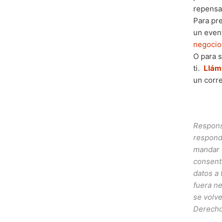
repensa
Para pre
un eve
negocio
O para s
ti.
Llám
un corre
Respons
responde
mandar 
consent
datos a 
fuera ne
se volve
Derecho