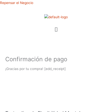
Ir
Repensar el Negocio
al
contenido
Menú
Confirmación de pago
¡Gracias por tu compra! [edd_receipt]